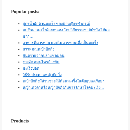
Popular posts:
สูตรน้ำผักต้านมะเร็ง ของฟ้าหญิงจุฬาภรณ์
ผมรักษามะเร็งด้วยตนเอง โดยวิธีธรรมชาติบำบัด ได้ผล
มาก…
อาหารที่ควรทาน และไม่ควรทานเมื่อเป็นมะเร็ง
สรรพคุณหญ้าปักกิ่ง
อันตรายจากปลาแซลมอน
รางจืด สมุนไพรล้างพิษ
มะเร็งปอด
วิธีรับประทานหญ้าปักกิ่ง
หญ้าปักกิ่งมีส่วนช่วยให้ก้อนมะเร็งในตับยุบลงเรื่อยๆ
หญ้าเทวดาหรือหญ้าปักกิ่งกับการรักษาโรคมะเร็ง…
Products