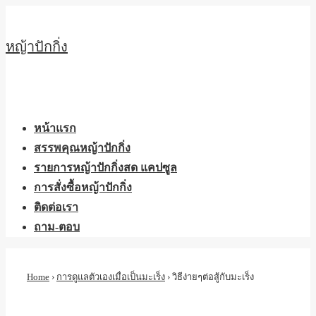
↓
Skip
หญ้าปักกิ่ง
to
Main
Content
Main
Menu
Navigation
หน้าแรก
สรรพคุณหญ้าปักกิ่ง
รายการหญ้าปักกิ่งสด แคปซูล
การสั่งซื้อหญ้าปักกิ่ง
ติดต่อเรา
ถาม-ตอบ
Home
›
การดูแลตัวเองเมื่อเป็นมะเร็ง
›
วิธีง่ายๆต่อสู้กับมะเร็ง