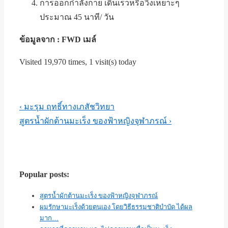
การออกกำลังกาย เดินเร็วหรือวิ่งเหยาะๆ
ประมาณ 45 นาที/ วัน
ข้อมูลจาก : FWD เมล์
Visited 19,970 times, 1 visit(s) today
Post
Previous
‹ มะรุม ฤทธิ์ทางเภสัชวิทยา
navigation
Post
Next
สูตรน้ำผักต้านมะเร็ง ของฟ้าหญิงจุฬาภรณ์ ›
is
Post
is
Popular posts:
สูตรน้ำผักต้านมะเร็ง ของฟ้าหญิงจุฬาภรณ์
ผมรักษามะเร็งด้วยตนเอง โดยวิธีธรรมชาติบำบัด ได้ผล
มาก…