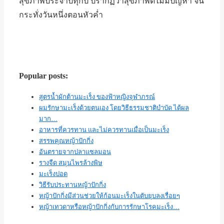
สุขภาพประจำปีทุกปี ปรากฏว่าสุขภาพดีไม่มีปัญหา จน
กระทั่งวันหนึ่งตอนหัวค่ำ
Popular posts:
สูตรน้ำผักต้านมะเร็ง ของฟ้าหญิงจุฬาภรณ์
ผมรักษามะเร็งด้วยตนเอง โดยวิธีธรรมชาติบำบัด ได้ผล
มาก…
อาหารที่ควรทาน และไม่ควรทานเมื่อเป็นมะเร็ง
สรรพคุณหญ้าปักกิ่ง
อันตรายจากปลาแซลมอน
รางจืด สมุนไพรล้างพิษ
มะเร็งปอด
วิธีรับประทานหญ้าปักกิ่ง
หญ้าปักกิ่งมีส่วนช่วยให้ก้อนมะเร็งในตับยุบลงเรื่อยๆ
หญ้าเทวดาหรือหญ้าปักกิ่งกับการรักษาโรคมะเร็ง…