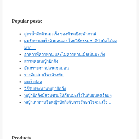
Popular posts:
สูตรน้ำผักต้านมะเร็ง ของฟ้าหญิงจุฬาภรณ์
ผมรักษามะเร็งด้วยตนเอง โดยวิธีธรรมชาติบำบัด ได้ผล
มาก…
อาหารที่ควรทาน และไม่ควรทานเมื่อเป็นมะเร็ง
สรรพคุณหญ้าปักกิ่ง
อันตรายจากปลาแซลมอน
รางจืด สมุนไพรล้างพิษ
มะเร็งปอด
วิธีรับประทานหญ้าปักกิ่ง
หญ้าปักกิ่งมีส่วนช่วยให้ก้อนมะเร็งในตับยุบลงเรื่อยๆ
หญ้าเทวดาหรือหญ้าปักกิ่งกับการรักษาโรคมะเร็ง…
Products