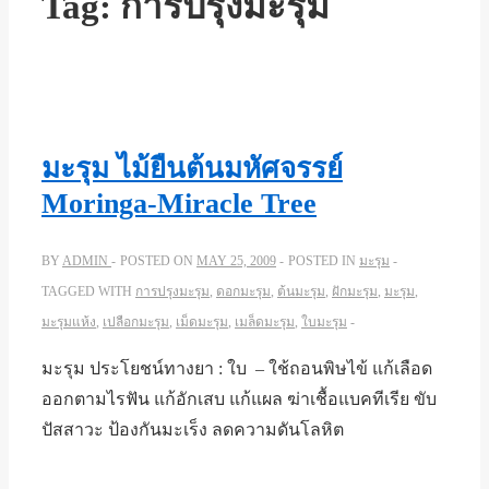
Tag:
การปรุงมะรุม
มะรุม ไม้ยืนต้นมหัศจรรย์
Moringa-Miracle Tree
BY
ADMIN
POSTED ON
MAY 25, 2009
POSTED IN
มะรุม
TAGGED WITH
การปรุงมะรุม
,
ดอกมะรุม
,
ต้นมะรุม
,
ฝักมะรุม
,
มะรุม
,
มะรุมแห้ง
,
เปลือกมะรุม
,
เม็ดมะรุม
,
เมล็ดมะรุม
,
ใบมะรุม
มะรุม ประโยชน์ทางยา : ใบ – ใช้ถอนพิษไข้ แก้เลือด
ออกตามไรฟัน แก้อักเสบ แก้แผล ฆ่าเชื้อแบคทีเรีย ขับ
ปัสสาวะ ป้องกันมะเร็ง ลดความดันโลหิต